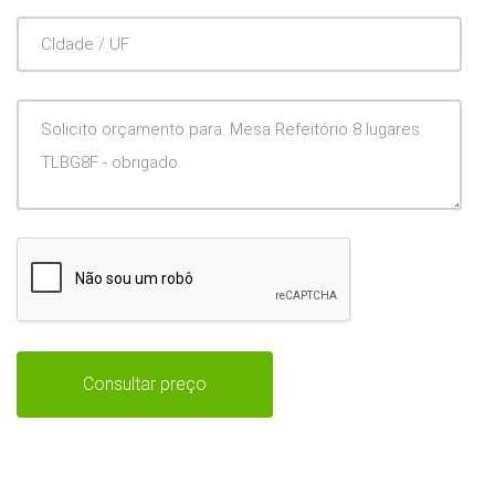
CIdade
/
UF
Mensagem
Consultar preço