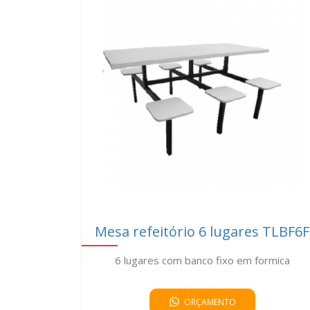
Transforme seu espaço de refeições em um ambiente
nossas opções de mesas para refeitório e como pode
Mesa refeitório 6 lugares TLBF6F
6 lugares com banco fixo em formica
ORÇAMENTO