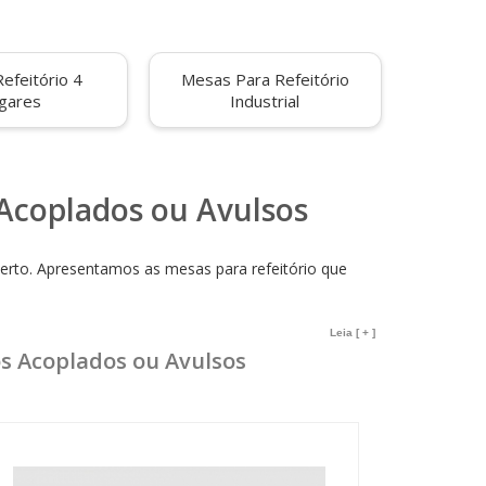
efeitório 4
Mesas Para Refeitório
gares
Industrial
 Acoplados ou Avulsos
certo. Apresentamos as mesas para refeitório que
lo clássico até o mais moderno, oferecemos uma
Leia [ + ]
os Acoplados ou Avulsos
rante as refeições.
r que promove a interação e o bem-estar.Oferecemos