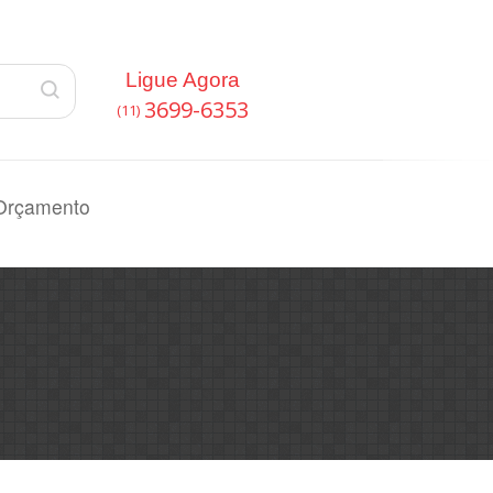
Ligue Agora
3699-6353
(11)
Orçamento