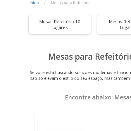
Início
Mesas para Refeitório
Mesas Refeitório 10
Mesas Refe
Lugares
Luga
Mesas para Refeitóri
Se você está buscando soluções modernas e funciona
não só elevam o estilo do seu espaço, mas também p
Nossas mesas para refeitório são projetadas com mat
variedade de opções para atender às necessidades e
Encontre abaixo: Mesas
São espaçosas o suficiente para acomodar confortav
Com nossas mesas para refeitório, você não só mel
uma variedade de opções de design e cores.