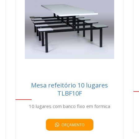
 que inspire e promova o conforto dos seus usuários. Entre em co
mos ajudá-lo a criar o ambiente ideal para suas necessidades.
Mesa refeitório 10 lugares
TLBF10F
10 lugares com banco fixo em formica
ORÇAMENTO